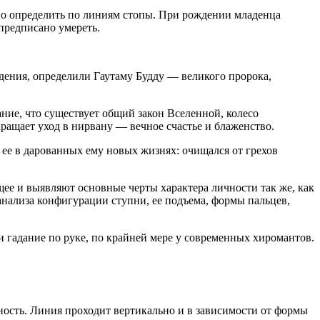
но определить по линиям стопы. При рождении младенца
предписано умереть.
ждения, определили Гаутаму Будду — великого пророка,
ание, что существует общий закон Вселенной, колесо
ращает уход в нирвану — вечное счастье и блаженство.
 ее в дарованных ему новых жизнях: очищался от грехов
ее и выявляют основные черты характера личности так же, как
нализа конфигурации ступни, ее подъема, формы пальцев,
и гадание по руке, по крайней мере у современных хиромантов.
мность. Линия проходит вертикально и в зависимости от формы