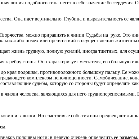
ная линия подобного типа несет в себе значение бессердечия. О
ва. Она идет вертикально. Глубина и выразительность ее являе
орчества, можно приравнять к линии Судьбы на руке. Это лин
з каких-либо помех или препятствий в осуществлении жизненных 
ещает жизнь трудную, полную усилий, иногда тщетных, для осущ
ая к ребру стопы. Она характеризует мечтателя, его большую и
 до края подошвы, противоположного большому пальцу. Ее можн
традающего комплексом неполноценности. Самобичевание, копан
ые составляющие судьбы, которую со стороны будут определять к
 в жизни человека, являющихся для него труднопереносимыми. В
ковин и завитки. Но счастливые события они предвещают лишь в
ем.
наков подошвы ноги: в первую очередь определить ее размеры,