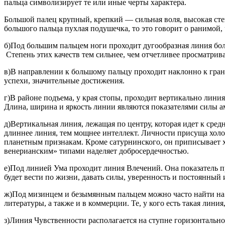
пальца символизирует те или иные черты характера.
Большой палец крупный, крепкий — сильная воля, высокая сте
большого пальца пухлая подушечка, то это говорит о ранимой,
б)Под большим пальцем ноги проходит дугообразная линия бол
Степень этих качеств тем сильнее, чем отчетливее просматрива
в)В направлении к большому пальцу проходит наклонно к грани
успехи, значительные достижения.
г)В районе подъема, у края стопы, проходит вертикально лини
Длина, ширина и яркость линии являются показателями силы 
д)Вертикальная линия, лежащая по центру, которая идет к сред
длиннее линия, тем мощнее интеллект. Личности присуща холо
планетным признакам. Кроме сатурнинского, он приписывает 
венерианским» типами наделяет добросердечностью.
е)Под линией Ума проходит линия Влечений. Она показатель пр
будет вести по жизни, давать силы, уверенность и постоянный 
ж)Под мизинцем и безымянным пальцем можно часто найти на 
литературы, а также и в коммерции. Те, у кого есть такая ли
з)Линия Чувственности располагается на ступне горизонтально