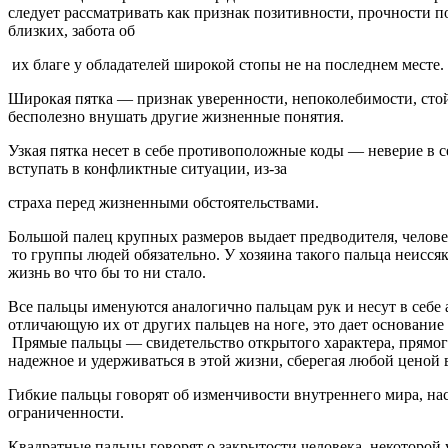
следует рассматривать как признак позитивности, прочности п
близких, забота об
их благе у обладателей широкой стопы не на последнем месте.
Широкая пятка — признак уверенности, непоколебимости, стойк
бесполезно внушать другие жизненные понятия.
Узкая пятка несет в себе противоположные коды — неверие в с
вступать в конфликтные ситуации, из-за
страха перед жизненными обстоятельствами.
Большой палец крупных размеров выдает предводителя, человека
то группы людей обязательно. У хозяина такого пальца неисс
жизнь во что бы то ни стало.
Все пальцы именуются аналогично пальцам рук и несут в себе
отличающую их от других пальцев на ноге, это дает основание
Прямые пальцы — свидетельство открытого характера, прямого 
надежное и удерживаться в этой жизни, сберегая любой ценой
Гибкие пальцы говорят об изменчивости внутреннего мира, на
ограниченности.
Квадратные пальцы говорят о закрытости человека, некоторой 