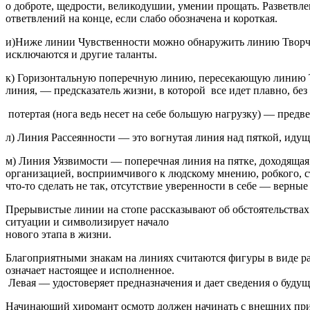
о доброте, щедрости, великодушии, умении прощать. Разветвлен
ответвлений на конце, если слабо обозначена и короткая.
и)Ниже линии Чувственности можно обнаружить линию Творчест
исключаются и другие таланты.
к) Горизонтальную поперечную линию, пересекающую линию Тв
линия, — предсказатель жизни, в которой все идет плавно, бе
потертая (нога ведь несет на себе большую нагрузку) — предв
л) Линия Рассеянности — это вогнутая линия над пяткой, идущ
м) Линия Уязвимости — поперечная линия на пятке, доходящая
организацией, восприимчивого к людскому мнению, робкого, с
что-то сделать не так, отсутствие уверенности в себе — верн
Прерывистые линии на стопе рассказывают об обстоятельствах
ситуации и символизирует начало
нового этапа в жизни.
Благоприятными знакам на линиях считаются фигуры в виде ра
означает настоящее и исполненное.
Левая — удостоверяет предназначения и дает сведения о будущ
Начинающий хиромант осмотр должен начинать с внешних приз