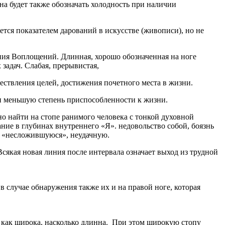
на будет также обозначать холодность при наличии
тся показателем дарований в искусстве (живописи), но не
ия Воплощений. Длинная, хорошо обозначенная на ноге
задач. Слабая, прерывистая,
ествления целей, достижения почетного места в жизни.
ли меньшую степень приспособленности к жизни.
о найти на стопе ранимого человека с тонкой духовной
ие в глубинах внутреннего «Я». недовольство собой, боязнь
ак «несложившуюся», неудачную.
сякая новая линия после интервала означает выход из трудной
 случае обнаружения также их и на правой ноге, которая
 как широка, насколько длинна. При этом широкую стопу