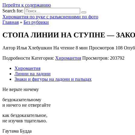
Перейти к содержанию
Search for:
Хиромантия по руке с разъяснениями по фото
Главная
»
Без рубрики
СТОПА ЛИНИИ НА СТУПНЕ — ЗАКОДИ
Автор
Илья Хлебушкин
На чтение
8 мин
Просмотров
108
Опуб
Подробности Категория:
Хиромантия
Просмотров: 203792
Хиромантия
Линии на ладони
Знаки и фигуры на ладони и пальцах
Не верьте ничему
бездоказательному
и ничего не отвергайте
как бездоказательное,
не изучив тщательно.
Гаутама Будда