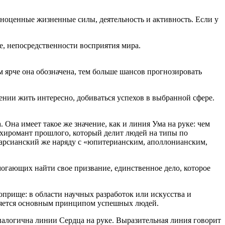
лноценные жизненные силы, деятельность и активность. Если у
е, непосредственности восприятия мира.
м ярче она обозначена, тем больше шансов прогнозировать
ении жить интересно, добиваться успехов в выбранной сфере.
 Она имеет такое же значение, как и линия Ума на руке: чем
 хиромант прошлого, который делит людей на типы по
арсианский же наряду с «юпитерианским, аполлонианским,
могающих найти свое призвание, единственное дело, которое
рище: в области научных разработок или искусства и
является основным принципом успешных людей.
аналогична линии Сердца на руке. Выразительная линия говорит