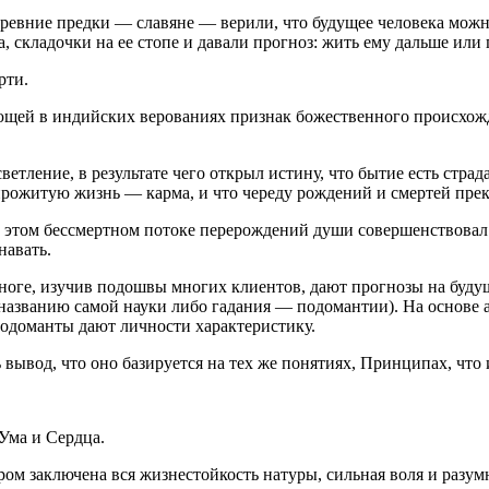
древние предки — славяне — верили, что будущее человека мож
складочки на ее стопе и давали прогноз: жить ему дальше или 
рти.
ачающей в индийских верованиях признак божественного происхо
тление, в результате чего открыл истину, что бытие есть страд
прожитую жизнь — карма, и что череду рождений и смертей прек
о в этом бессмертном потоке перерождений души совершенствовал
навать.
ноге, изучив подошвы многих клиентов, дают прогнозы на будущ
названию самой науки либо гадания — подомантии). На основе а
одоманты дают личности характеристику.
вывод, что оно базируется на тех же понятиях, Принципах, что 
 Ума и Сердца.
ром заключена вся жизнестойкость натуры, сильная воля и разу