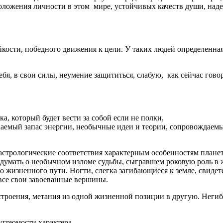
оложения личности в этом мире, устойчивых качеств души, наде
ости, победного движения к цели. У таких людей определенная 
ебя, в свои силы, неумение защититься, слабую, как сейчас гов
, который будет вести за собой если не полки,
якаемый запас энергии, необычные идеи и теории, сопровождаемы
 астрологические соответствия характерным особенностям плане
 думать о необычном изломе судьбы, сыгравшем роковую роль в 
жизненного пути. Ногти, слегка загибающиеся к земле, свидете
 все свои завоеванные вершины.
строения, метания из одной жизненной позиции в другую. Негиб
угрюмости характера.