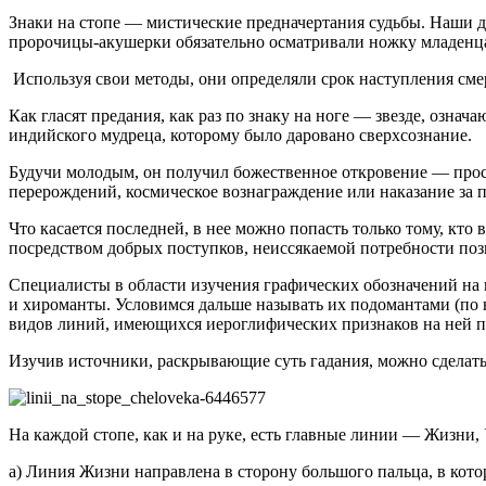
Знаки на стопе — мистические предначертания судьбы. Наши 
пророчицы-акушерки обязательно осматривали ножку младенца, 
Используя свои методы, они определяли срок наступления сме
Как гласят предания, как раз по знаку на ноге — звезде, озн
индийского мудреца, которому было даровано сверхсознание.
Будучи молодым, он получил божественное откровение — просве
перерождений, космическое вознаграждение или наказание за 
Что касается последней, в нее можно попасть только тому, кт
посредством добрых поступков, неиссякаемой потребности поз
Специалисты в области изучения графических обозначений на 
и хироманты. Условимся дальше называть их подомантами (по 
видов линий, имеющихся иероглифических признаков на ней п
Изучив источники, раскрывающие суть гадания, можно сделать 
На каждой стопе, как и на руке, есть главные линии — Жизни,
а) Линия Жизни направлена в сторону большого пальца, в кото