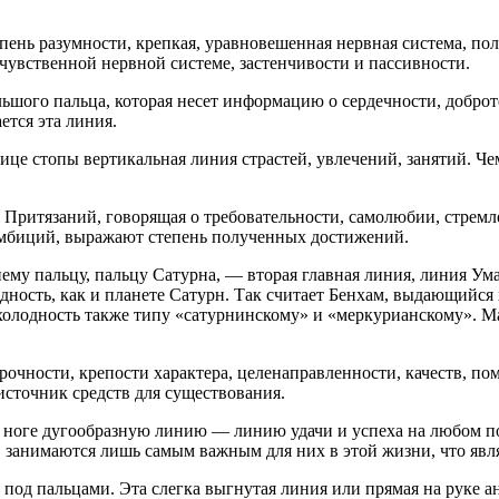
пень разумности, крепкая, уравновешенная нервная система, по
 чувственной нервной системе, застенчивости и пассивности.
ьшого пальца, которая несет информацию о сердечности, доброт
ется эта линия.
це стопы вертикальная линия страстей, увлечений, занятий. Че
я Притязаний, говорящая о требовательности, самолюбии, стремл
амбиций, выражают степень полученных достижений.
нему пальцу, пальцу Сатурна, — вторая главная линия, линия Ума.
дность, как и планете Сатурн. Так считает Бенхам, выдающийся
холодность также типу «сатурнинскому» и «меркурианскому». М
очности, крепости характера, целенаправленности, качеств, по
источник средств для существования.
ноге дугообразную линию — линию удачи и успеха на любом поп
ния, занимаются лишь самым важным для них в этой жизни, что 
 под пальцами. Эта слегка выгнутая линия или прямая на руке 